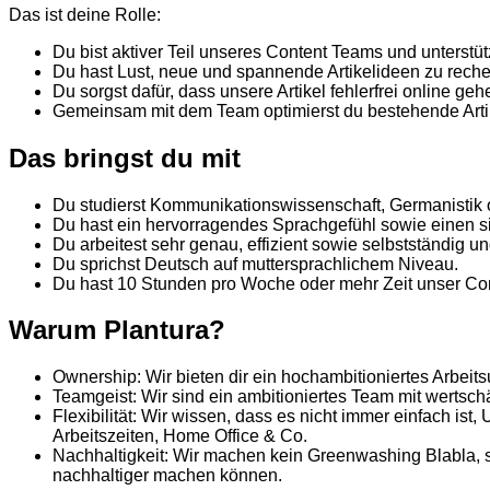
Das ist deine Rolle:
Du bist aktiver Teil unseres Content Teams und unterstü
Du hast Lust, neue und spannende Artikelideen zu reche
Du sorgst dafür, dass unsere Artikel fehlerfrei online g
Gemeinsam mit dem Team optimierst du bestehende Artike
Das bringst du mit
Du studierst Kommunikationswissenschaft, Germanistik 
Du hast ein hervorragendes Sprachgefühl sowie einen sic
Du arbeitest sehr genau, effizient sowie selbstständig 
Du sprichst Deutsch auf muttersprachlichem Niveau.
Du hast 10 Stunden pro Woche oder mehr Zeit unser Con
Warum Plantura?
Ownership: Wir bieten dir ein hochambitioniertes Arbeit
Teamgeist: Wir sind ein ambitioniertes Team mit wertsc
Flexibilität: Wir wissen, dass es nicht immer einfach is
Arbeitszeiten, Home Office & Co.
Nachhaltigkeit: Wir machen kein Greenwashing Blabla, so
nachhaltiger machen können.