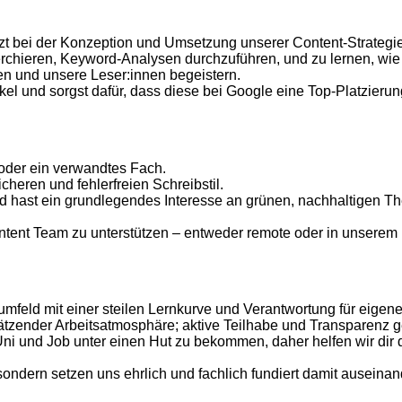
tzt bei der Konzeption und Umsetzung unserer Content-Strategie
rchieren, Keyword-Analysen durchzuführen, und zu lernen, wie 
ehen und unsere Leser:innen begeistern.
l und sorgst dafür, dass diese bei Google eine Top-Platzierung
oder ein verwandtes Fach.
heren und fehlerfreien Schreibstil.
und hast ein grundlegendes Interesse an grünen, nachhaltigen T
tent Team zu unterstützen – entweder remote oder in unserem
sumfeld mit einer steilen Lernkurve und Verantwortung für eige
hätzender Arbeitsatmosphäre; aktive Teilhabe und Transparenz
t, Uni und Job unter einen Hut zu bekommen, daher helfen wir dir
ndern setzen uns ehrlich und fachlich fundiert damit auseinan